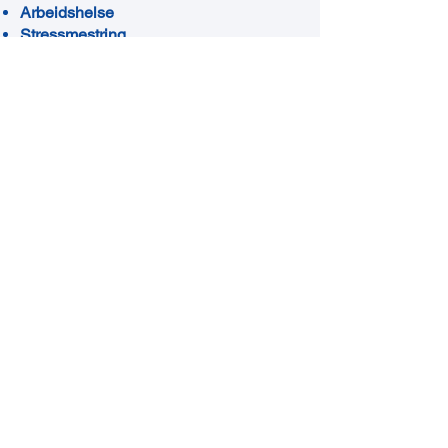
Arbeidshelse
Stressmestring
Kurs innen yrkeshygiene
Forebyggende arbeidsmiljøarbeid
Les mer
Samarbeid og
organisasjon