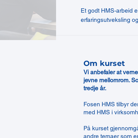
Et godt HMS-arbeid er 
erfaringsutveksling o
Om kurset
Vi anbefaler at ver
jevne mellomrom. So
tredje år.
Fosen HMS tilbyr de
med HMS i virksomh
På kurset gjennomgå
andre temaer som er r