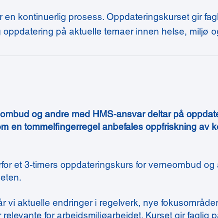
en kontinuerlig prosess. Oppdateringskurset gir fagli
g oppdatering på aktuelle temaer innen helse, miljø o
neombud og andre med HMS-ansvar deltar på oppdat
m en tommelfingerregel anbefales oppfriskning av 
rfor et 3-timers oppdateringskurs for verneombud og
eten.
r vi aktuelle endringer i regelverk, nye fokusområd
elevante for arbeidsmiljøarbeidet. Kurset gir faglig på