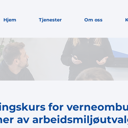
Hjem
Tjenester
Om oss
K
ingskurs for verneomb
r av arbeidsmiljøutval