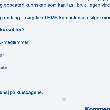
og oppdatert kunnskap som kan tas i bruk i egen vir
adig endring – sørg for at HMS-kompetansen følger me
kurset for?
U-medlemmer
er
øte
 lunsj på kursdagene.
Kommend