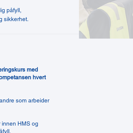
g påfyll,
g sikkerhet.
eringskurs med
kompetansen hvert
 andre som arbeider
er innen HMS og
fyll,