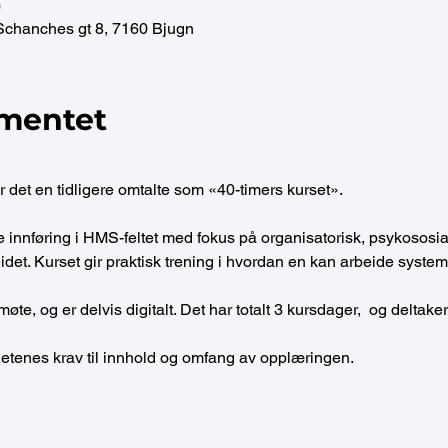
0
Schanches gt 8, 7160 Bjugn
mentet
 det en tidligere omtalte som «40-timers kurset».
innføring i HMS-feltet med fokus på organisatorisk, psykososialt
eidet. Kurset gir praktisk trening i hvordan en kan arbeide syst
møte, og er delvis digitalt. Det har totalt 3 kursdager,  og delt
hetenes krav til innhold og omfang av opplæringen.