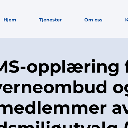
Hjem
Tjenester
Om oss
K
S-opplæring 
verneombud o
medlemmer a