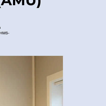
 (AMU)
å
i HMS-