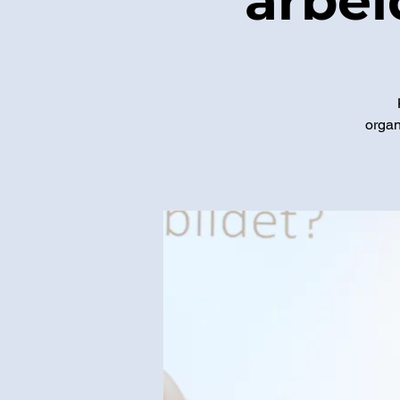
arbei
organ